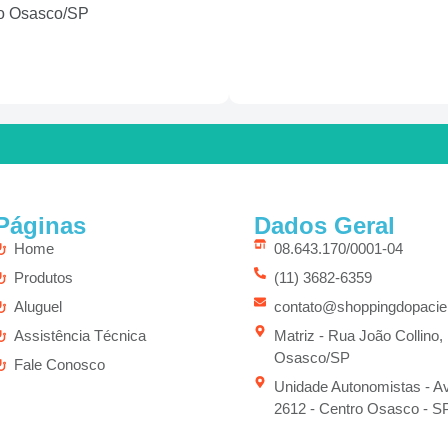
tro Osasco/SP
Páginas
Dados Geral
Home
08.643.170/0001-04
Produtos
(11) 3682-6359
Aluguel
contato@shoppingdopacie
Assistência Técnica
Matriz - Rua João Collino,
Osasco/SP
Fale Conosco
Unidade Autonomistas - Av
2612 - Centro Osasco - S