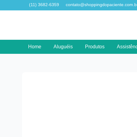
(11) 3682-6359
contato@shoppingdopaciente.com.b
Home
Aluguéis
Produtos
Assistênc