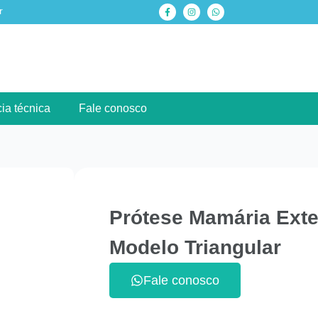
r
ia técnica
Fale conosco
Prótese Mamária Exte
Modelo Triangular
Fale conosco