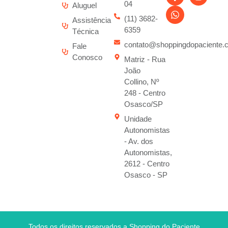
04
Aluguel
(11) 3682-
Assistência
6359
Técnica
contato@shoppingdopaciente.
Fale
Conosco
Matriz - Rua
João
Collino, Nº
248 - Centro
Osasco/SP
Unidade
Autonomistas
- Av. dos
Autonomistas,
2612 - Centro
Osasco - SP
Todos os direitos reservados a Shopping do Paciente