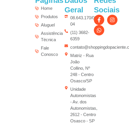
Páginas
Dados
Redes
Geral
Sociais
Home
Produtos
08.643.170/0001-
04
Aluguel
(11) 3682-
Assistência
6359
Técnica
contato@shoppingdopaciente.
Fale
Conosco
Matriz - Rua
João
Collino, Nº
248 - Centro
Osasco/SP
Unidade
Autonomistas
- Av. dos
Autonomistas,
2612 - Centro
Osasco - SP