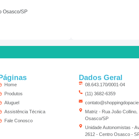
tro Osasco/SP
Páginas
Dados Geral
Home
08.643.170/0001-04
Produtos
(11) 3682-6359
Aluguel
contato@shoppingdopacie
Assistência Técnica
Matriz - Rua João Collino,
Osasco/SP
Fale Conosco
Unidade Autonomistas - Av
2612 - Centro Osasco - S