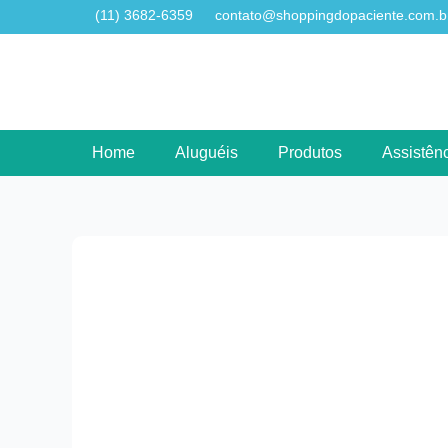
(11) 3682-6359
contato@shoppingdopaciente.com.b
Home
Aluguéis
Produtos
Assistênc