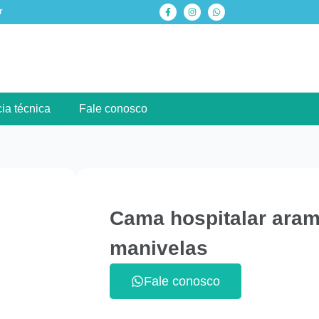
r
ia técnica
Fale conosco
Cama hospitalar ara
manivelas
Fale conosco