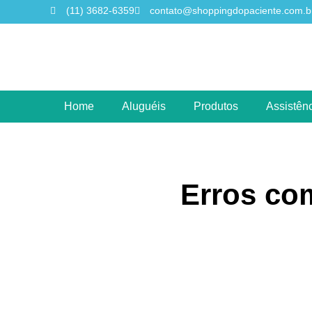
(11) 3682-6359
contato@shoppingdopaciente.com.b
Home
Aluguéis
Produtos
Assistênc
Erros co