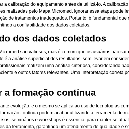
r a calibração do equipamento antes de utilizá-lo. A calibração
ões realizadas pelo Mapa Micromed. Ignorar essa etapa pode le
ção de tratamentos inadequados. Portanto, é fundamental que 
ntindo a confiabilidade dos dados coletados.
do dos dados coletados
icromed são valiosos, mas é comum que os usuários não saib
e é a análise superficial dos resultados, sem levar em consider
 profissionais realizem uma análise criteriosa, considerando n
aciente e outros fatores relevantes. Uma interpretação correta p
 a formação contínua
tante evolução, e o mesmo se aplica ao uso de tecnologias c
 formação contínua podem acabar utilizando a ferramenta de m
cursos, seminários e workshops é essencial para manter-se atua
des da ferramenta, garantindo um atendimento de qualidade e s